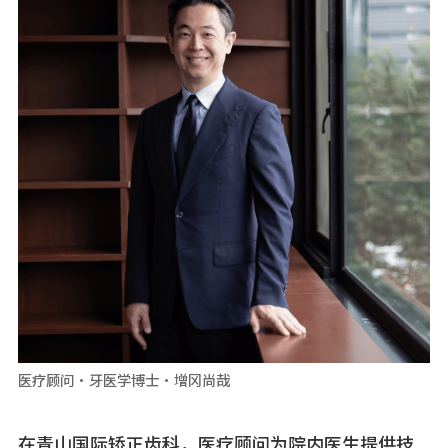
医疗顾问・牙医学博士・增冈尚哉
在青山国际矫正齿科，医疗顾问为院内医生提供技