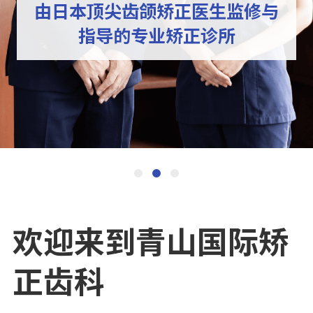
由日本顶尖齿颌矫正医生监修与
提供与正畸专科医生的免费咨询
日本东京顶尖正畸护理
指导的专业矫正诊所
服务
欢迎来到青山国际矫
正齿科