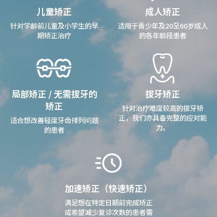
儿童矫正
成人矫正
针对学龄前儿童及小学生的早
适用于青少年及20至60岁成人
期矫正治疗
的各年龄段患者
局部矫正 / 无需拔牙的
拔牙矫正
矫正
针对治疗难度较高的拔牙矫
正，我们亦具备完整的应对能
适合想改善轻度牙齿排列问题
力。
的患者
加速矫正（快速矫正）
满足想在特定日期前完成矫正
或希望减少复诊次数的患者需