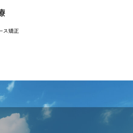
療
ース矯正